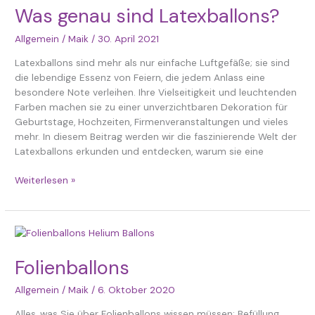
sind
Was genau sind Latexballons?
Latexballons?
Allgemein
/
Maik
/
30. April 2021
Latexballons sind mehr als nur einfache Luftgefäße; sie sind
die lebendige Essenz von Feiern, die jedem Anlass eine
besondere Note verleihen. Ihre Vielseitigkeit und leuchtenden
Farben machen sie zu einer unverzichtbaren Dekoration für
Geburtstage, Hochzeiten, Firmenveranstaltungen und vieles
mehr. In diesem Beitrag werden wir die faszinierende Welt der
Latexballons erkunden und entdecken, warum sie eine
Weiterlesen »
Folienballons
Folienballons
Allgemein
/
Maik
/
6. Oktober 2020
Alles, was Sie über Folienballons wissen müssen: Befüllung,