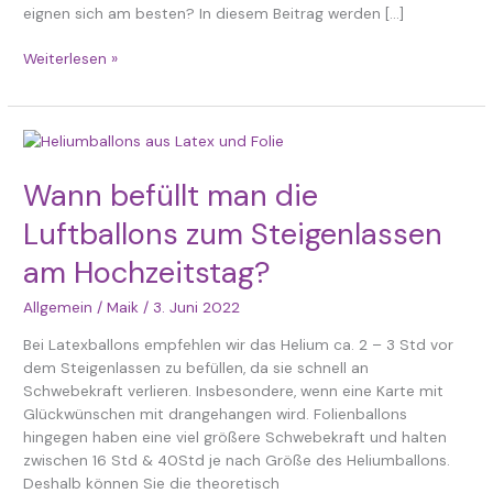
eignen sich am besten? In diesem Beitrag werden […]
Weiterlesen »
Wann
befüllt
man
Wann befüllt man die
die
Luftballons zum Steigenlassen
Luftballons
zum
am Hochzeitstag?
Steigenlassen
am
Allgemein
/
Maik
/
3. Juni 2022
Hochzeitstag?
Bei Latexballons empfehlen wir das Helium ca. 2 – 3 Std vor
dem Steigenlassen zu befüllen, da sie schnell an
Schwebekraft verlieren. Insbesondere, wenn eine Karte mit
Glückwünschen mit drangehangen wird. Folienballons
hingegen haben eine viel größere Schwebekraft und halten
zwischen 16 Std & 40Std je nach Größe des Heliumballons.
Deshalb können Sie die theoretisch