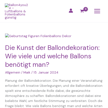
Zum
Inhalt
springen
Die
Kunst
der
Die Kunst der Ballondekoration:
Ballondekoration:
Wie viele und welche Ballons
Wie
viele
benötigt man?
und
welche
Allgemein
/
Maik
/
15. Januar 2024
Ballons
Planung der Ballondekoration. Die Planung einer Veranstaltung
benötigt
erfordert oft kreative Überlegungen, und die Ballondekoration
man?
spielt eine entscheidende Rolle dabei, die gewünschte
Atmosphäre zu schaffen. Ballondekorationen sind dabei eine
beliebte Wahl, um festliche Stimmung zu verbreiten. Doch die
Frage bleibt: Wie viele Ballons benötigt man und welche Arten