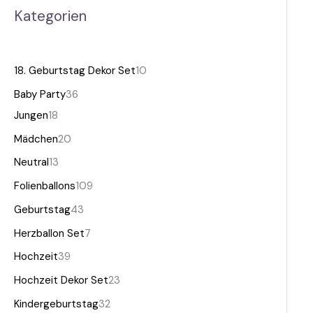
Kategorien
18. Geburtstag Dekor Set
10
Baby Party
36
Jungen
18
Mädchen
20
Neutral
13
Folienballons
109
Geburtstag
43
Herzballon Set
7
Hochzeit
39
Hochzeit Dekor Set
23
Kindergeburtstag
32