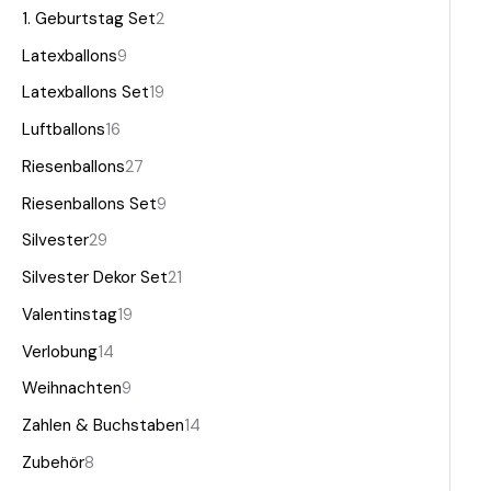
1. Geburtstag Set
2
Latexballons
9
Latexballons Set
19
Luftballons
16
Riesenballons
27
Riesenballons Set
9
Silvester
29
Silvester Dekor Set
21
Valentinstag
19
Verlobung
14
Weihnachten
9
Zahlen & Buchstaben
14
Zubehör
8