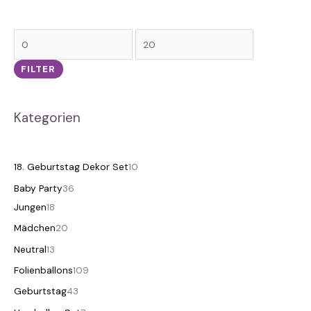
FILTER
Kategorien
18. Geburtstag Dekor Set
10
Baby Party
36
Jungen
18
Mädchen
20
Neutral
13
Folienballons
109
Geburtstag
43