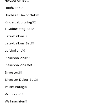
Herzballon Set
7
Hochzeit
39
Hochzeit Dekor Set
23
Kindergeburtstag
32
1. Geburtstag Set
2
Latexballons
9
Latexballons Set
19
Luftballons
16
Riesenballons
27
Riesenballons Set
9
Silvester
29
Silvester Dekor Set
21
Valentinstag
19
Verlobung
14
Weihnachten
9