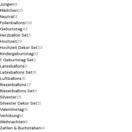
Jungen
18
Mädchen
20
Neutral
13
Folienballons
109
Geburtstag
43
Herzballon Set
7
Hochzeit
39
Hochzeit Dekor Set
23
Kindergeburtstag
32
1. Geburtstag Set
2
Latexballons
9
Latexballons Set
19
Luftballons
16
Riesenballons
27
Riesenballons Set
9
Silvester
29
Silvester Dekor Set
21
Valentinstag
19
Verlobung
14
Weihnachten
9
Zahlen & Buchstaben
14