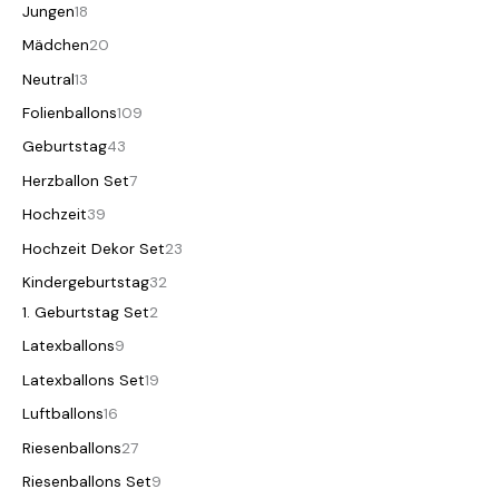
Jungen
18
Mädchen
20
Neutral
13
Folienballons
109
Geburtstag
43
Herzballon Set
7
Hochzeit
39
Hochzeit Dekor Set
23
Kindergeburtstag
32
1. Geburtstag Set
2
Latexballons
9
Latexballons Set
19
Luftballons
16
Riesenballons
27
Riesenballons Set
9