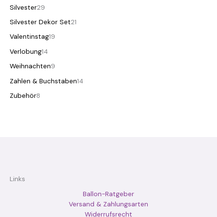
Silvester
29
Silvester Dekor Set
21
Valentinstag
19
Verlobung
14
Weihnachten
9
Zahlen & Buchstaben
14
Zubehör
8
Links
Ballon-Ratgeber
Versand & Zahlungsarten
Widerrufsrecht