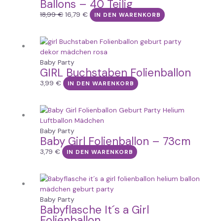
Ballons – 40 Teilig
18,99 €
16,79 €.
18,99
€
16,79
€
IN DEN WARENKORB
Baby Party
GIRL Buchstaben Folienballon
3,99
€
IN DEN WARENKORB
Baby Party
Baby Girl Folienballon – 73cm
3,79
€
IN DEN WARENKORB
Baby Party
Babyflasche It´s a Girl
Folienballon