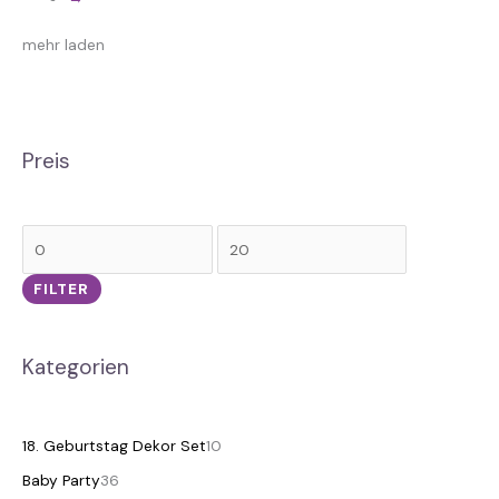
Produktseite
gewählt
mehr laden
werden
Preis
FILTER
Kategorien
18. Geburtstag Dekor Set
10
Baby Party
36