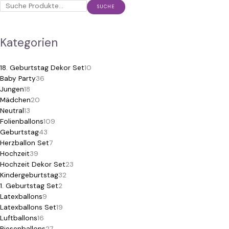
SUCHE
Kategorien
18. Geburtstag Dekor Set
10
Baby Party
36
Jungen
18
Mädchen
20
Neutral
13
Folienballons
109
Geburtstag
43
Herzballon Set
7
Hochzeit
39
Hochzeit Dekor Set
23
Kindergeburtstag
32
1. Geburtstag Set
2
Latexballons
9
Latexballons Set
19
Luftballons
16
Riesenballons
27