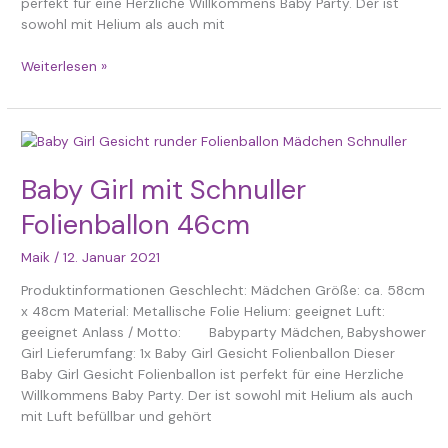
perfekt für eine Herzliche Willkommens Baby Party. Der ist
sowohl mit Helium als auch mit
Weiterlesen »
Baby
Girl
mit
Baby Girl mit Schnuller
Schnuller
Folienballon 46cm
Folienballon
46cm
Maik
/
12. Januar 2021
Produktinformationen Geschlecht: Mädchen Größe: ca. 58cm
x 48cm Material: Metallische Folie Helium: geeignet Luft:
geeignet Anlass / Motto: Babyparty Mädchen, Babyshower
Girl Lieferumfang: 1x Baby Girl Gesicht Folienballon Dieser
Baby Girl Gesicht Folienballon ist perfekt für eine Herzliche
Willkommens Baby Party. Der ist sowohl mit Helium als auch
mit Luft befüllbar und gehört