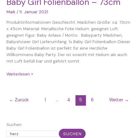
Baby Girl Folienballon – 73cm
73cm
Maik
/
11. Januar 2021
Produktinformationen Geschlecht: Mädchen Größe: ca. 73cm
x 45cm Material: Metallische Folie Helium: geeignet Luft:
geeignet Figur: Baby Anlass / Motto: Babyparty Mädchen,
Babyshower Girl Lieferumfang: 1x Baby Girl Folienballon Dieser
Baby Girl Folienballon ist perfekt für eine Herzliche
Willkommens Baby Party. Der ist sowohl mit Helium als auch
mit Luft befüll bar und gehört somit
Weiterlesen »
←
Zurück
1
…
4
5
6
Weiter
→
Suchen
SUCHEN