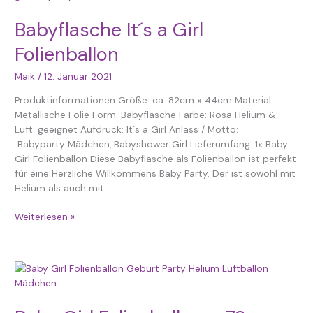
´s
Babyflasche It´s a Girl
a
Girl
Folienballon
Folienballon
Maik
/
12. Januar 2021
Produktinformationen Größe: ca. 82cm x 44cm Material:
Metallische Folie Form: Babyflasche Farbe: Rosa Helium &
Luft: geeignet Aufdruck: It´s a Girl Anlass / Motto:
Babyparty Mädchen, Babyshower Girl Lieferumfang: 1x Baby
Girl Folienballon Diese Babyflasche als Folienballon ist perfekt
für eine Herzliche Willkommens Baby Party. Der ist sowohl mit
Helium als auch mit
Weiterlesen »
Baby
Girl
Folienballon
–