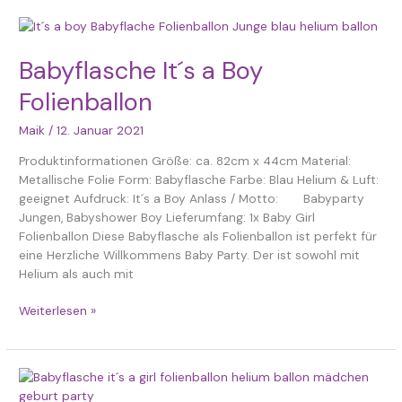
Babyflasche
It
´s
Babyflasche It´s a Boy
a
Folienballon
Boy
Folienballon
Maik
/
12. Januar 2021
Produktinformationen Größe: ca. 82cm x 44cm Material:
Metallische Folie Form: Babyflasche Farbe: Blau Helium & Luft:
geeignet Aufdruck: It´s a Boy Anlass / Motto: Babyparty
Jungen, Babyshower Boy Lieferumfang: 1x Baby Girl
Folienballon Diese Babyflasche als Folienballon ist perfekt für
eine Herzliche Willkommens Baby Party. Der ist sowohl mit
Helium als auch mit
Weiterlesen »
Babyflasche
It