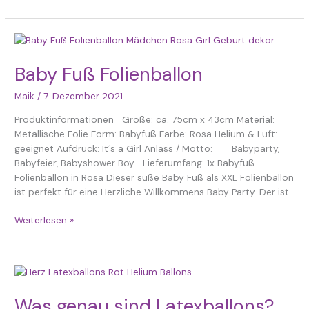
Baby
Fuß
Folienballon
Baby Fuß Folienballon
Maik
/
7. Dezember 2021
Produktinformationen Größe: ca. 75cm x 43cm Material:
Metallische Folie Form: Babyfuß Farbe: Rosa Helium & Luft:
geeignet Aufdruck: It´s a Girl Anlass / Motto: Babyparty,
Babyfeier, Babyshower Boy Lieferumfang: 1x Babyfuß
Folienballon in Rosa Dieser süße Baby Fuß als XXL Folienballon
ist perfekt für eine Herzliche Willkommens Baby Party. Der ist
Weiterlesen »
Was
genau
sind
Was genau sind Latexballons?