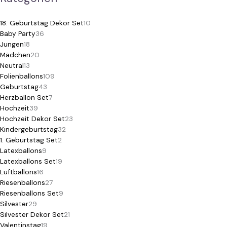
18. Geburtstag Dekor Set
10
Baby Party
36
Jungen
18
Mädchen
20
Neutral
13
Folienballons
109
Geburtstag
43
Herzballon Set
7
Hochzeit
39
Hochzeit Dekor Set
23
Kindergeburtstag
32
1. Geburtstag Set
2
Latexballons
9
Latexballons Set
19
Luftballons
16
Riesenballons
27
Riesenballons Set
9
Silvester
29
Silvester Dekor Set
21
Valentinstag
19