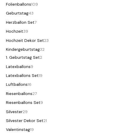
Folienballons
109
Geburtstag
43
Herzballon Set
7
Hochzeit
39
Hochzeit Dekor Set
23
Kindergeburtstag
32
1. Geburtstag Set
2
Latexballons
9
Latexballons Set
19
Luftballons
16
Riesenballons
27
Riesenballons Set
9
Silvester
29
Silvester Dekor Set
21
Valentinstag
19