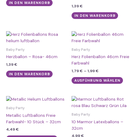
IN DEN WARENKORB
1,39
€
IN DEN WARENKORB
Preisspanne:
Dieses
1,79 €
Produk
bis
weist
1,99 €
Baby Party
Baby Party
mehre
Herzballon – Rosa- 46cm
Herz Folienballon 46cm Freie
Varian
Farbwahl
1,39
€
auf.
1,79
€
–
1,99
€
Die
IN DEN WARENKORB
Option
AUSFÜHRUNG WÄHLEN
könne
auf
der
Dieses
Dieses
Produk
Produkt
Produk
Baby Party
gewähl
weist
weist
Baby Party
Metallic Luftballons Freie
werde
mehrere
mehre
Farbwahl- 10 Stück – 32cm
10 Marmor Latexballons –
Varianten
Varian
32cm
4,49
€
auf.
auf.
4,99
€