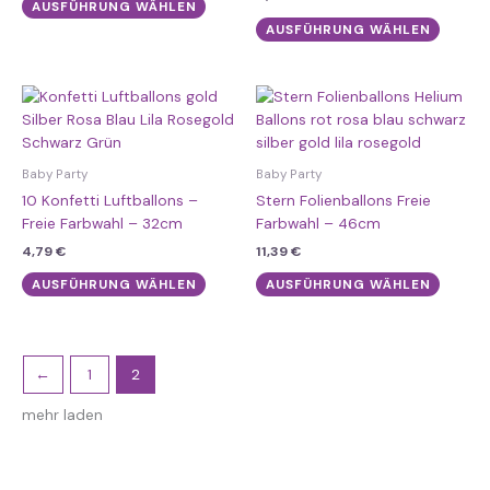
Die
Die
AUSFÜHRUNG WÄHLEN
Optionen
Option
AUSFÜHRUNG WÄHLEN
können
könne
auf
auf
der
der
Dieses
Dieses
Produktseite
Produk
Produkt
Produk
gewählt
gewähl
weist
weist
werden
werde
mehrere
mehre
Baby Party
Baby Party
Varianten
Varian
10 Konfetti Luftballons –
Stern Folienballons Freie
auf.
auf.
Freie Farbwahl – 32cm
Farbwahl – 46cm
Die
Die
4,79
€
11,39
€
Optionen
Option
können
könne
AUSFÜHRUNG WÄHLEN
AUSFÜHRUNG WÄHLEN
auf
auf
der
der
Produktseite
Produk
gewählt
gewähl
←
1
2
werden
werde
mehr laden