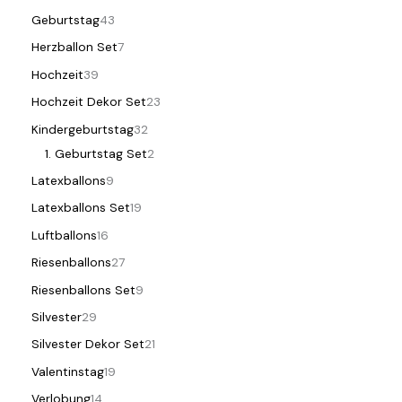
Geburtstag
43
Herzballon Set
7
Hochzeit
39
Hochzeit Dekor Set
23
Kindergeburtstag
32
1. Geburtstag Set
2
Latexballons
9
Latexballons Set
19
Luftballons
16
Riesenballons
27
Riesenballons Set
9
Silvester
29
Silvester Dekor Set
21
Valentinstag
19
Verlobung
14