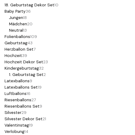
18. Geburtstag Dekor Set
10
Baby Party
36
Jungen
18
Mädchen
20
Neutral
13
Folienballons
109
Geburtstag
43
Herzballon Set
7
Hochzeit
39
Hochzeit Dekor Set
23
Kindergeburtstag
32
1. Geburtstag Set
2
Latexballons
9
Latexballons Set
19
Luftballons
16
Riesenballons
27
Riesenballons Set
9
Silvester
29
Silvester Dekor Set
21
Valentinstag
19
Verlobung
14