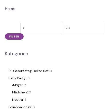
Preis
FILTER
Kategorien
18. Geburtstag Dekor Set
10
Baby Party
36
Jungen
18
Mädchen
20
Neutral
13
Folienballons
109