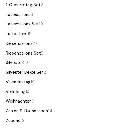
1. Geburtstag Set
2
Latexballons
9
Latexballons Set
19
Luftballons
16
Riesenballons
27
Riesenballons Set
9
Silvester
29
Silvester Dekor Set
21
Valentinstag
19
Verlobung
14
Weihnachten
9
Zahlen & Buchstaben
14
Zubehör
8