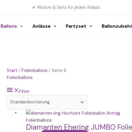
✔ Motive & Sets für jeden Anlass
Ballons
Anlässe
Partyset
Ballonzubeh
Start
/
Folienballons
/ Seite 8
Folienballons
Filter
Folienballons
Diamanten Ehering JUMBO Foli