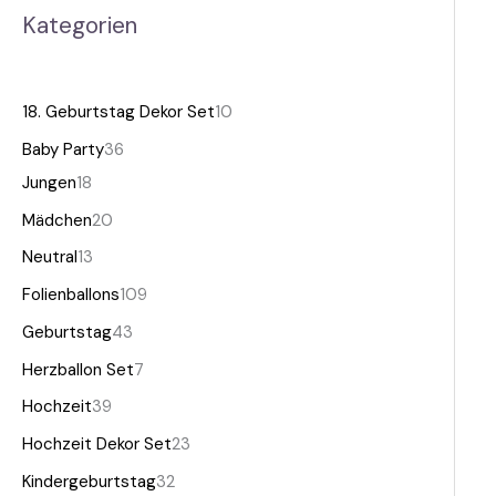
Kategorien
18. Geburtstag Dekor Set
10
Baby Party
36
Jungen
18
Mädchen
20
Neutral
13
Folienballons
109
Geburtstag
43
Herzballon Set
7
Hochzeit
39
Hochzeit Dekor Set
23
Kindergeburtstag
32