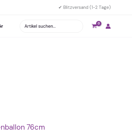
✔ Blitzversand (1-2 Tage)
Search
ör
for:
enballon 76cm