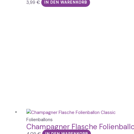
3,99
€
IN DEN WARENKORB
Folienballons
Champagner Flasche Folienball
4,09
€