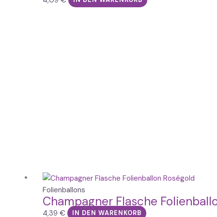
IN DEN WARENKORB
Folienballons
Champagner Flasche Folienball
4,39
€
IN DEN WARENKORB