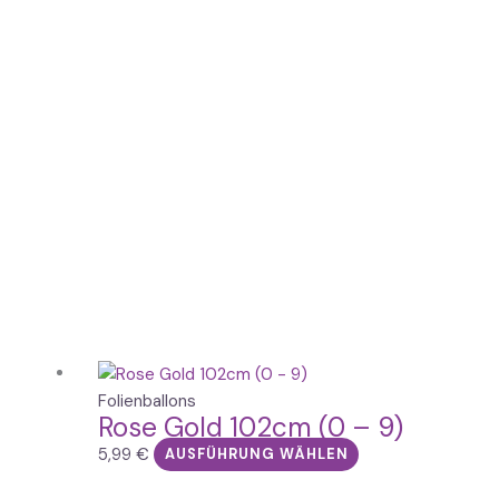
Dieses
Produkt
Folienballons
Rose Gold 102cm (0 – 9)
weist
mehrere
5,99
€
AUSFÜHRUNG WÄHLEN
Varianten