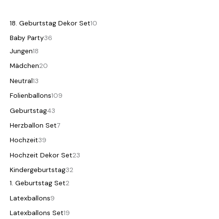
18. Geburtstag Dekor Set
10
Baby Party
36
Jungen
18
Mädchen
20
Neutral
13
Folienballons
109
Geburtstag
43
Herzballon Set
7
Hochzeit
39
Hochzeit Dekor Set
23
Kindergeburtstag
32
1. Geburtstag Set
2
Latexballons
9
Latexballons Set
19