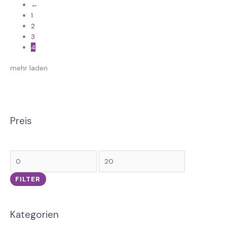
Optionen
←
können
1
auf
2
der
3
Produktseite
4
gewählt
werden
mehr laden
Preis
FILTER
Kategorien