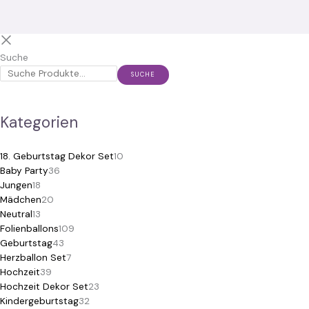
Suche
SUCHE
Kategorien
18. Geburtstag Dekor Set
10
Baby Party
36
Jungen
18
Mädchen
20
Neutral
13
Folienballons
109
Geburtstag
43
Herzballon Set
7
Hochzeit
39
Hochzeit Dekor Set
23
Kindergeburtstag
32