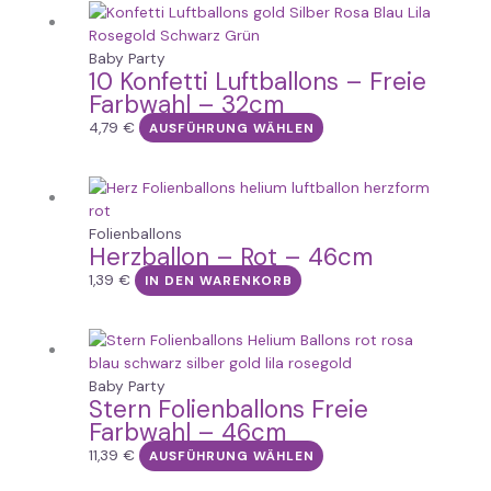
Dieses
können
Produkt
auf
weist
Baby Party
der
10 Konfetti Luftballons – Freie
mehrere
Produktseite
Farbwahl – 32cm
Varianten
gewählt
auf.
4,79
€
AUSFÜHRUNG WÄHLEN
werden
Die
Optionen
können
auf
Folienballons
der
Herzballon – Rot – 46cm
Produktseite
1,39
€
IN DEN WARENKORB
gewählt
werden
Dieses
Produkt
weist
Baby Party
Stern Folienballons Freie
mehrere
Farbwahl – 46cm
Varianten
auf.
11,39
€
AUSFÜHRUNG WÄHLEN
Die