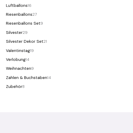
Luftballons
16
Riesenballons
27
Riesenballons Set
9
Silvester
29
Silvester Dekor Set
21
Valentinstag
19
Verlobung
14
Weihnachten
9
Zahlen & Buchstaben
14
Zubehör
8