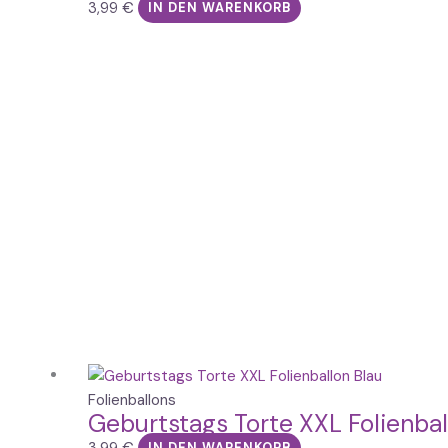
3,99
€
IN DEN WARENKORB
Folienballons
Geburtstags Torte XXL Folienba
3,99
€