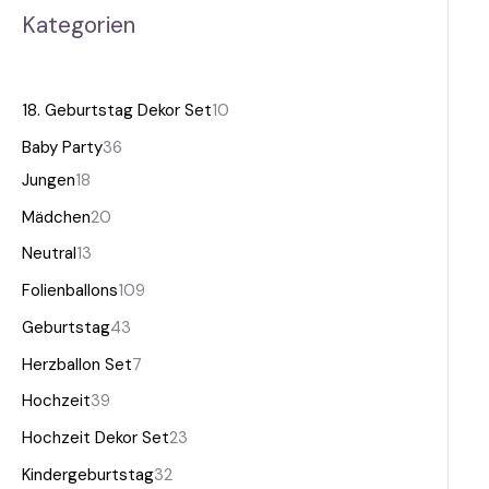
Kategorien
18. Geburtstag Dekor Set
10
Baby Party
36
Jungen
18
Mädchen
20
Neutral
13
Folienballons
109
Geburtstag
43
Herzballon Set
7
Hochzeit
39
Hochzeit Dekor Set
23
Kindergeburtstag
32