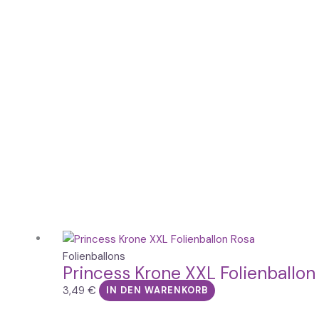
Folienballons
Princess Krone XXL Folienballo
3,49
€
IN DEN WARENKORB