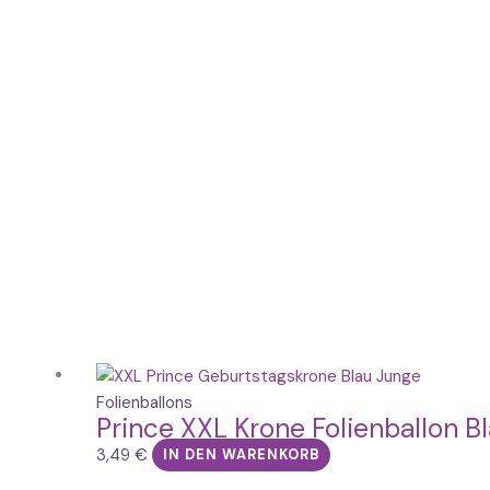
Folienballons
Prince XXL Krone Folienballon 
3,49
€
IN DEN WARENKORB