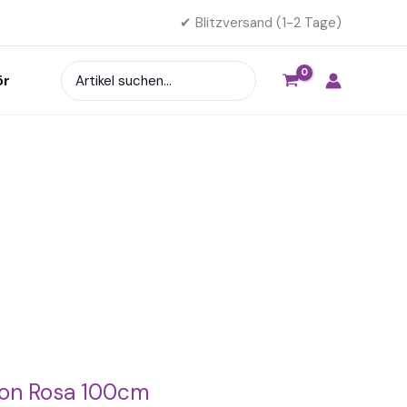
✔ Blitzversand (1-2 Tage)
Search
ör
for:
lon Rosa 100cm