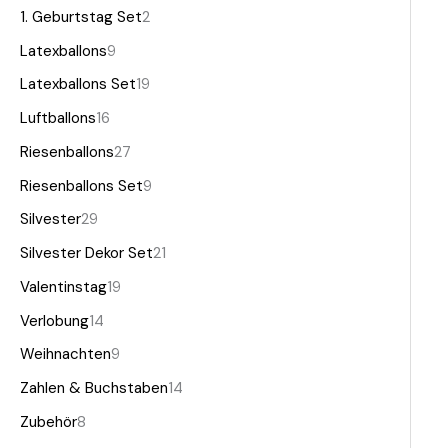
1. Geburtstag Set
2
Latexballons
9
Latexballons Set
19
Luftballons
16
Riesenballons
27
Riesenballons Set
9
Silvester
29
Silvester Dekor Set
21
Valentinstag
19
Verlobung
14
Weihnachten
9
Zahlen & Buchstaben
14
Zubehör
8