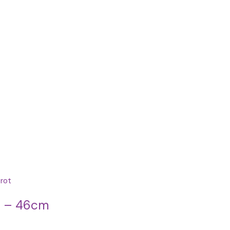
ck – 46cm