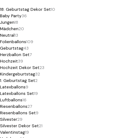
18. Geburtstag Dekor Set
10
Baby Party
36
Jungen
18
Mädchen
20
Neutral
13
Folienballons
109
Geburtstag
43
Herzballon Set
7
Hochzeit
39
Hochzeit Dekor Set
23
Kindergeburtstag
32
1. Geburtstag Set
2
Latexballons
9
Latexballons Set
19
Luftballons
16
Riesenballons
27
Riesenballons Set
9
Silvester
29
Silvester Dekor Set
21
Valentinstag
19