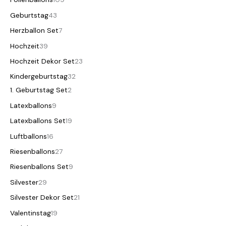
Geburtstag
43
Herzballon Set
7
Hochzeit
39
Hochzeit Dekor Set
23
Kindergeburtstag
32
1. Geburtstag Set
2
Latexballons
9
Latexballons Set
19
Luftballons
16
Riesenballons
27
Riesenballons Set
9
Silvester
29
Silvester Dekor Set
21
Valentinstag
19