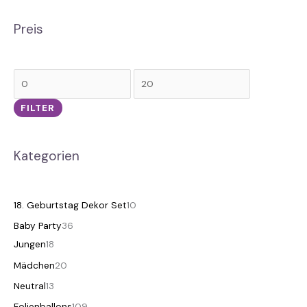
Preis
FILTER
Kategorien
18. Geburtstag Dekor Set
10
Baby Party
36
Jungen
18
Mädchen
20
Neutral
13
Folienballons
109