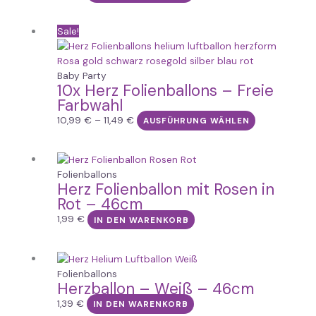
Preisspanne:
Dieses
Sale!
10,99 €
Produkt
bis
weist
11,49 €
mehrere
Baby Party
10x Herz Folienballons – Freie
Varianten
Farbwahl
auf.
Die
10,99
€
–
11,49
€
AUSFÜHRUNG WÄHLEN
Optionen
können
auf
Folienballons
der
Herz Folienballon mit Rosen in
Produktseite
Rot – 46cm
gewählt
1,99
€
IN DEN WARENKORB
werden
Folienballons
Herzballon – Weiß – 46cm
1,39
€
IN DEN WARENKORB