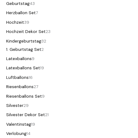
Geburtstag
43
Herzballon Set
7
Hochzeit
39
Hochzeit Dekor Set
23
Kindergeburtstag
32
1. Geburtstag Set
2
Latexballons
9
Latexballons Set
19
Luftballons
16
Riesenballons
27
Riesenballons Set
9
Silvester
29
Silvester Dekor Set
21
Valentinstag
19
Verlobung
14