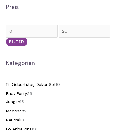
Preis
FILTER
Kategorien
18. Geburtstag Dekor Set
10
Baby Party
36
Jungen
18
Mädchen
20
Neutral
13
Folienballons
109