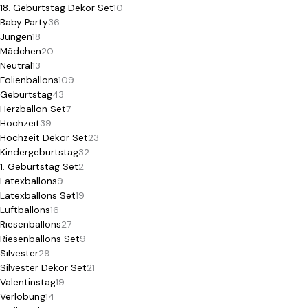
18. Geburtstag Dekor Set
10
Baby Party
36
Jungen
18
Mädchen
20
Neutral
13
Folienballons
109
Geburtstag
43
Herzballon Set
7
Hochzeit
39
Hochzeit Dekor Set
23
Kindergeburtstag
32
1. Geburtstag Set
2
Latexballons
9
Latexballons Set
19
Luftballons
16
Riesenballons
27
Riesenballons Set
9
Silvester
29
Silvester Dekor Set
21
Valentinstag
19
Verlobung
14