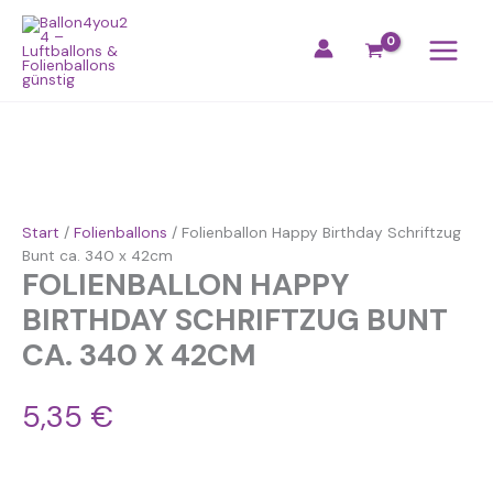
Zum
Ursprünglicher
Ursprünglicher
Ursprünglicher
Aktueller
Aktueller
Aktueller
Inhalt
springen
Preis
Preis
Preis
Preis
Preis
Preis
war:
war:
war:
ist:
ist:
ist:
Folienballon
Start
/
Folienballons
/ Folienballon Happy Birthday Schriftzug
39,79 €
24,99 €
29,99 €
19,79 €.
29,99 €.
23,49 €.
Happy
Bunt ca. 340 x 42cm
FOLIENBALLON HAPPY
Birthday
Schriftzug
BIRTHDAY SCHRIFTZUG BUNT
Bunt
CA. 340 X 42CM
ca.
340
x
5,35
€
42cm
Menge