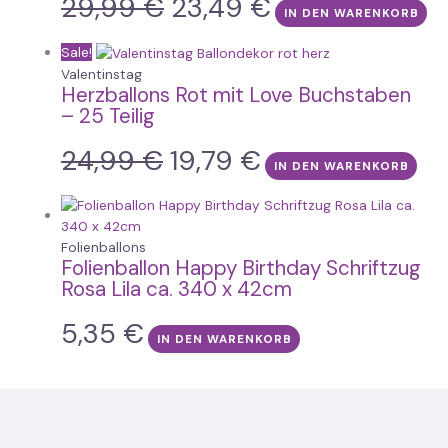
29,99
€
23,49
€
IN DEN WARENKORB
Sale!
Valentinstag
Herzballons Rot mit Love Buchstaben
– 25 Teilig
24,99
€
19,79
€
IN DEN WARENKORB
Folienballons
Folienballon Happy Birthday Schriftzug
Rosa Lila ca. 340 x 42cm
5,35
€
IN DEN WARENKORB