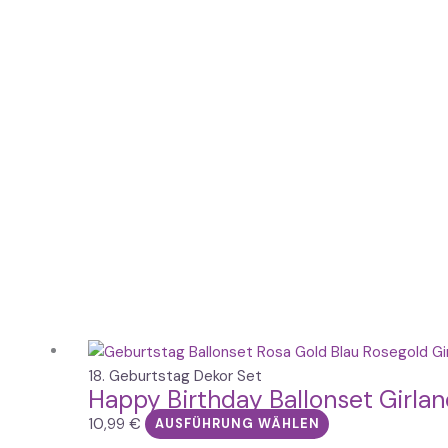
Dieses
Produkt
18. Geburtstag Dekor Set
Happy Birthday Ballonset Girla
weist
mehrere
10,99
€
AUSFÜHRUNG WÄHLEN
Varianten