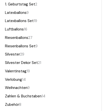
1. Geburtstag Set
2
Latexballons
9
Latexballons Set
19
Luftballons
16
Riesenballons
27
Riesenballons Set
9
Silvester
29
Silvester Dekor Set
21
Valentinstag
19
Verlobung
14
Weihnachten
9
Zahlen & Buchstaben
14
Zubehör
8