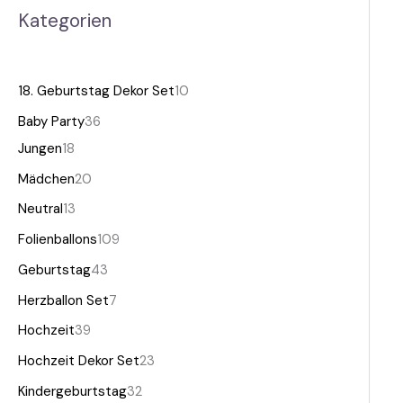
Kategorien
18. Geburtstag Dekor Set
10
Baby Party
36
Jungen
18
Mädchen
20
Neutral
13
Folienballons
109
Geburtstag
43
Herzballon Set
7
Hochzeit
39
Hochzeit Dekor Set
23
Kindergeburtstag
32