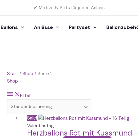
✔ Motive & Sets für jeden Anlass
Ballons
Anlässe
Partyset
Ballonzubeh
Start
/
Shop
/ Seite 2
Shop
Filter
Ursprünglicher
Aktueller
Sale!
Preis
Preis
Valentinstag
Herzballons Rot mit Kussmund – 
war:
ist: