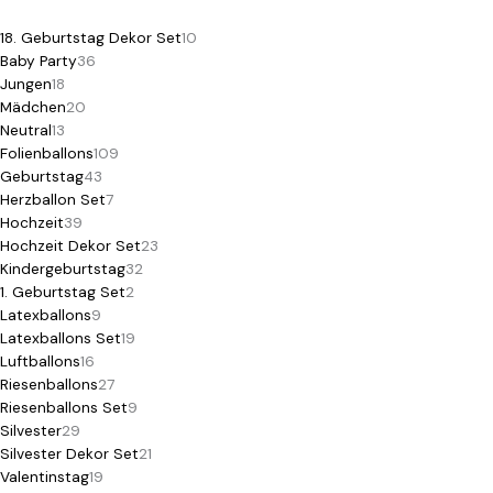
18. Geburtstag Dekor Set
10
Baby Party
36
Jungen
18
Mädchen
20
Neutral
13
Folienballons
109
Geburtstag
43
Herzballon Set
7
Hochzeit
39
Hochzeit Dekor Set
23
Kindergeburtstag
32
1. Geburtstag Set
2
Latexballons
9
Latexballons Set
19
Luftballons
16
Riesenballons
27
Riesenballons Set
9
Silvester
29
Silvester Dekor Set
21
Valentinstag
19