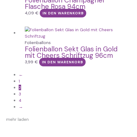
Folienballon Champagner
Flasche Rosa 94cm
4,09
€
IN DEN WARENKORB
Folienballons
Folienballon Sekt Glas in Gold
mit Cheers Schriftzug 96cm
3,99
€
IN DEN WARENKORB
←
1
2
3
4
→
mehr laden