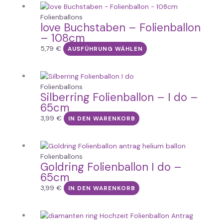
Dieses
Produkt
Folienballons
love Buchstaben – Folienballon
weist
– 108cm
mehrere
Varianten
5,79
€
AUSFÜHRUNG WÄHLEN
auf.
Die
Optionen
Folienballons
können
Silberring Folienballon – I do –
auf
65cm
der
3,99
€
IN DEN WARENKORB
Produktseite
gewählt
werden
Folienballons
Goldring Folienballon I do –
65cm
3,99
€
IN DEN WARENKORB