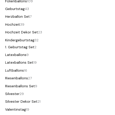
Folienballons
109
Geburtstag
43
Herzballon Set
7
Hochzeit
39
Hochzeit Dekor Set
23
Kindergeburtstag
32
1. Geburtstag Set
2
Latexballons
9
Latexballons Set
19
Luftballons
16
Riesenballons
27
Riesenballons Set
9
Silvester
29
Silvester Dekor Set
21
Valentinstag
19