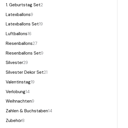
1. Geburtstag Set
2
Latexballons
9
Latexballons Set
19
Luftballons
16
Riesenballons
27
Riesenballons Set
9
Silvester
29
Silvester Dekor Set
21
Valentinstag
19
Verlobung
14
Weihnachten
9
Zahlen & Buchstaben
14
Zubehör
8