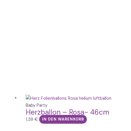
Baby Party
Herzballon – Rosa- 46cm
1,39
€
IN DEN WARENKORB