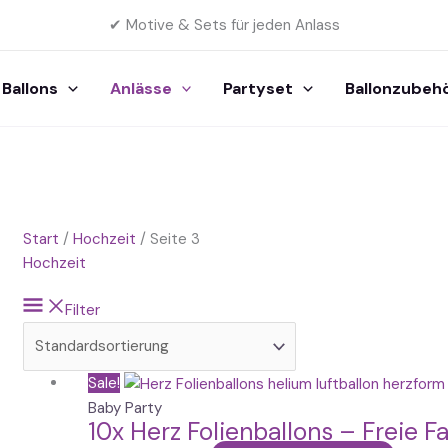
✔ Motive & Sets für jeden Anlass
Ballons
Anlässe
Partyset
Ballonzubeh
Start
/
Hochzeit
/ Seite 3
Hochzeit
Filter
Preisspanne:
Dieses
Sale!
10,99 €
Produk
Baby Party
10x Herz Folienballons – Freie F
bis
weist