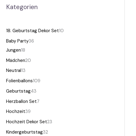
Kategorien
18. Geburtstag Dekor Set
10
Baby Party
36
Jungen
18
Mädchen
20
Neutral
13
Folienballons
109
Geburtstag
43
Herzballon Set
7
Hochzeit
39
Hochzeit Dekor Set
23
Kindergeburtstag
32