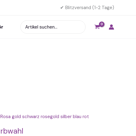
✔ Blitzversand (1-2 Tage)
Search
ör
for:
t
arbwahl