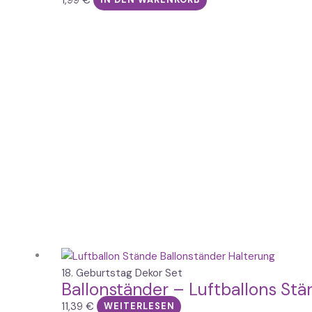
IN DEN WARENKORB
18. Geburtstag Dekor Set
Ballonständer – Luftballons St
11,39
€
WEITERLESEN