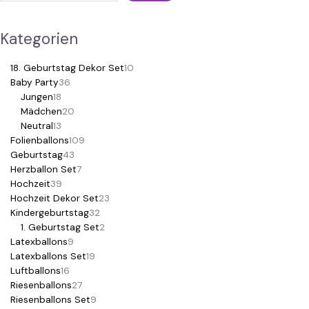
Kategorien
18. Geburtstag Dekor Set
10
Baby Party
36
Jungen
18
Mädchen
20
Neutral
13
Folienballons
109
Geburtstag
43
Herzballon Set
7
Hochzeit
39
Hochzeit Dekor Set
23
Kindergeburtstag
32
1. Geburtstag Set
2
Latexballons
9
Latexballons Set
19
Luftballons
16
Riesenballons
27
Riesenballons Set
9