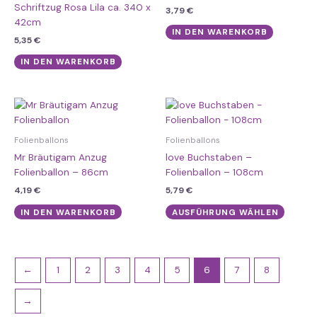
Schriftzug Rosa Lila ca. 340 x
3,79
€
42cm
IN DEN WARENKORB
5,35
€
IN DEN WARENKORB
Dieses
Produk
weist
Folienballons
Folienballons
mehre
Mr Bräutigam Anzug
love Buchstaben –
Varian
Folienballon – 86cm
Folienballon – 108cm
auf.
4,19
€
5,79
€
Die
Option
IN DEN WARENKORB
AUSFÜHRUNG WÄHLEN
könne
auf
der
Produk
←
1
2
3
4
5
6
7
8
gewähl
werde
→