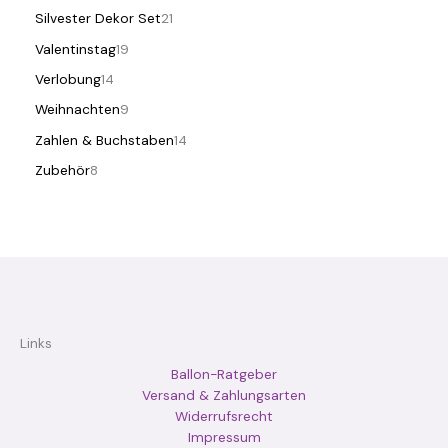
Silvester Dekor Set
21
Valentinstag
19
Verlobung
14
Weihnachten
9
Zahlen & Buchstaben
14
Zubehör
8
Links
Ballon-Ratgeber
Versand & Zahlungsarten
Widerrufsrecht
Impressum