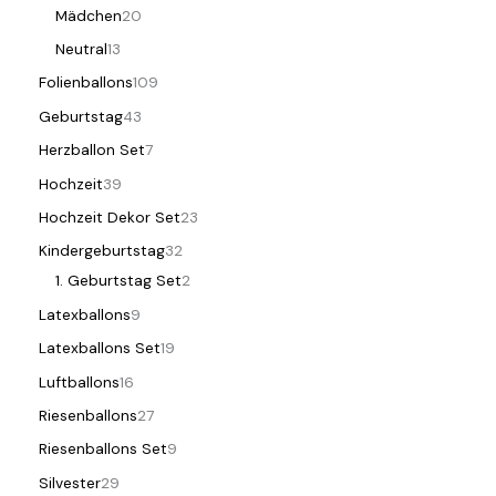
Mädchen
20
Neutral
13
Folienballons
109
Geburtstag
43
Herzballon Set
7
Hochzeit
39
Hochzeit Dekor Set
23
Kindergeburtstag
32
1. Geburtstag Set
2
Latexballons
9
Latexballons Set
19
Luftballons
16
Riesenballons
27
Riesenballons Set
9
Silvester
29