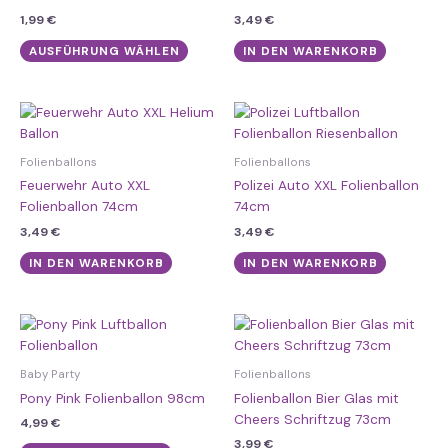
auf.
1,99
€
3,49
€
Die
Optionen
AUSFÜHRUNG WÄHLEN
IN DEN WARENKORB
können
auf
der
Produktseite
gewählt
Folienballons
Folienballons
werden
Feuerwehr Auto XXL
Polizei Auto XXL Folienballon
Folienballon 74cm
74cm
3,49
€
3,49
€
IN DEN WARENKORB
IN DEN WARENKORB
Baby Party
Folienballons
Pony Pink Folienballon 98cm
Folienballon Bier Glas mit
Cheers Schriftzug 73cm
4,99
€
3,99
€