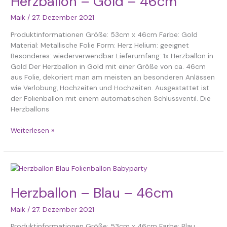
Herzballon – Gold – 46cm
–
Maik
/
27. Dezember 2021
46cm
Produktinformationen Größe: 53cm x 46cm Farbe: Gold
Material: Metallische Folie Form: Herz Helium: geeignet
Besonderes: wiederverwendbar Lieferumfang: 1x Herzballon in
Gold Der Herzballon in Gold mit einer Größe von ca. 46cm
aus Folie, dekoriert man am meisten an besonderen Anlässen
wie Verlobung, Hochzeiten und Hochzeiten. Ausgestattet ist
der Folienballon mit einem automatischen Schlussventil. Die
Herzballons
Weiterlesen »
Herzballon
–
Blau
Herzballon – Blau – 46cm
–
Maik
/
27. Dezember 2021
46cm
Produktinformationen Größe: 53cm x 46cm Farbe: Blau