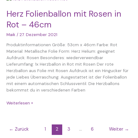
Folienballon
mit
Herz Folienballon mit Rosen in
Rosen
Rot – 46cm
in
Rot
Maik
/
27. Dezember 2021
–
46cm
Produktinformationen Größe: 53cm x 46cm Farbe: Rot
Material: Metallische Folie Form: Herz Helium: geeignet
Aufdruck: Rosen Besonderes: wiederverwendbar
Lieferumfang: 1x Herzballon in Rot mit Rosen Der rote
Herzballon aus Folie mit Rosen Aufdruck ist ein Hingucker für
jede Liebes Überraschung. Ausgestattet ist der Folienballon
mit einem automatischen Schlussventil. Die Herzballons
bekommst du in verschiedenen Farben
Weiterlesen »
←
Zurück
1
2
3
…
6
Weiter
→