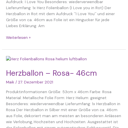
46cm
Aufdruck: I Love You Besonderes: wiederverwendbar
Lieferumfang: 1x Herz Folienballon (I Love you in Rot) Der
Herzballon in Rot mit dem Aufdruck ´´I Love You´´ und einer
Größe von ca. 46cm aus Folie ist ein Hingucker für jede
Liebes Erklärung. Am
Weiterlesen »
Herzballon
–
Rosa-
Herzballon – Rosa- 46cm
46cm
Maik
/
27. Dezember 2021
Produktinformationen Größe: 53cm x 46cm Farbe: Rosa
Material: Metallische Folie Form: Herz Helium: geeignet
Besonderes: wiederverwendbar Lieferumfang: 1x Herzballon in
Rosa Der Herzballon in Silber mit einer Größe von ca. 46cm
aus Folie, dekoriert man am meisten an besonderen Anlässen
wie Verlobung, Hochzeiten und Hochzeiten. Ausgestattet ist
der Folienballon mit einem automatischen Schlussventil. Die