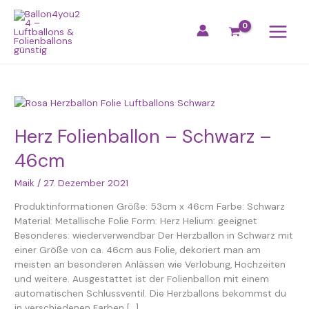
Zum
Inhalt
springen
Herz
Folienballon
–
Herz Folienballon – Schwarz –
Schwarz
46cm
–
46cm
Maik
/
27. Dezember 2021
Produktinformationen Größe: 53cm x 46cm Farbe: Schwarz
Material: Metallische Folie Form: Herz Helium: geeignet
Besonderes: wiederverwendbar Der Herzballon in Schwarz mit
einer Größe von ca. 46cm aus Folie, dekoriert man am
meisten an besonderen Anlässen wie Verlobung, Hochzeiten
und weitere. Ausgestattet ist der Folienballon mit einem
automatischen Schlussventil. Die Herzballons bekommst du
in verschiedenen Farben […]