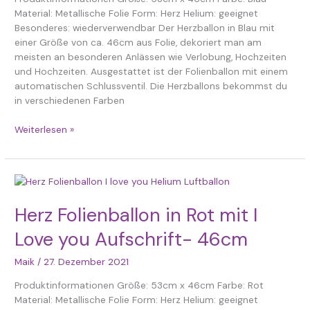
Material: Metallische Folie Form: Herz Helium: geeignet
Besonderes: wiederverwendbar Der Herzballon in Blau mit
einer Größe von ca. 46cm aus Folie, dekoriert man am
meisten an besonderen Anlässen wie Verlobung, Hochzeiten
und Hochzeiten. Ausgestattet ist der Folienballon mit einem
automatischen Schlussventil. Die Herzballons bekommst du
in verschiedenen Farben
Weiterlesen »
Herz
Folienballon
in
Herz Folienballon in Rot mit I
Rot
Love you Aufschrift- 46cm
mit
I
Maik
/
27. Dezember 2021
Love
you
Produktinformationen Größe: 53cm x 46cm Farbe: Rot
Aufschrift-
Material: Metallische Folie Form: Herz Helium: geeignet