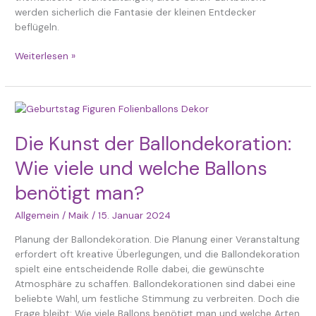
werden sicherlich die Fantasie der kleinen Entdecker
beflügeln.
Weiterlesen »
Die
Kunst
der
Die Kunst der Ballondekoration:
Ballondekoration:
Wie viele und welche Ballons
Wie
viele
benötigt man?
und
welche
Allgemein
/
Maik
/
15. Januar 2024
Ballons
Planung der Ballondekoration. Die Planung einer Veranstaltung
benötigt
erfordert oft kreative Überlegungen, und die Ballondekoration
man?
spielt eine entscheidende Rolle dabei, die gewünschte
Atmosphäre zu schaffen. Ballondekorationen sind dabei eine
beliebte Wahl, um festliche Stimmung zu verbreiten. Doch die
Frage bleibt: Wie viele Ballons benötigt man und welche Arten