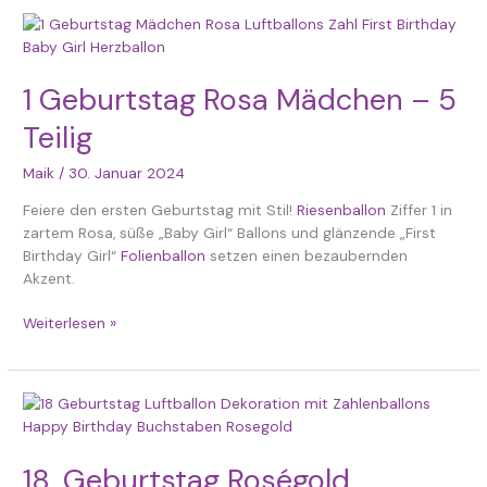
1
Geburtstag
Rosa
1 Geburtstag Rosa Mädchen – 5
Mädchen
–
Teilig
5
Teilig
Maik
/
30. Januar 2024
Feiere den ersten Geburtstag mit Stil!
Riesenballon
Ziffer 1 in
zartem Rosa, süße „Baby Girl“ Ballons und glänzende „First
Birthday Girl“
Folienballon
setzen einen bezaubernden
Akzent.
Weiterlesen »
18.
Geburtstag
Roségold
18. Geburtstag Roségold
Ballonset