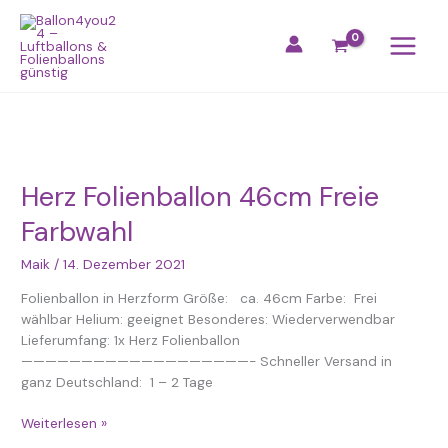
Zum
Inhalt
springen
Herz
Folienballon
Herz Folienballon 46cm Freie
46cm
Freie
Farbwahl
Farbwahl
Maik
/
14. Dezember 2021
Folienballon in Herzform Größe: ca. 46cm Farbe: Frei
wählbar Helium: geeignet Besonderes: Wiederverwendbar
Lieferumfang: 1x Herz Folienballon
———————————————————- Schneller Versand in
ganz Deutschland: 1 – 2 Tage
Weiterlesen »