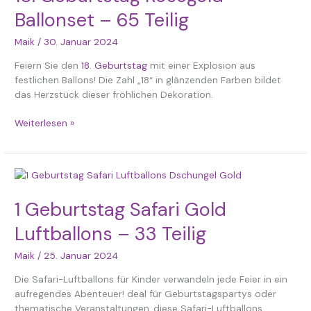
–
Ballonset – 65 Teilig
65
Teilig
Maik
/
30. Januar 2024
Feiern Sie den
18. Geburtstag
mit einer Explosion aus
festlichen Ballons! Die Zahl „18“ in glänzenden Farben bildet
das Herzstück dieser fröhlichen Dekoration.
Weiterlesen »
1
Geburtstag
Safari
1 Geburtstag Safari Gold
Gold
Luftballons – 33 Teilig
Luftballons
–
Maik
/
25. Januar 2024
33
Teilig
Die Safari-Luftballons für Kinder verwandeln jede Feier in ein
aufregendes Abenteuer! deal für Geburtstagspartys oder
thematische Veranstaltungen, diese Safari-Luftballons